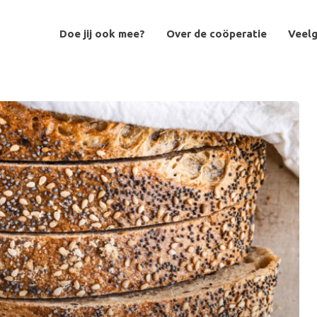
Doe jij ook mee?
Over de coöperatie
Veelg