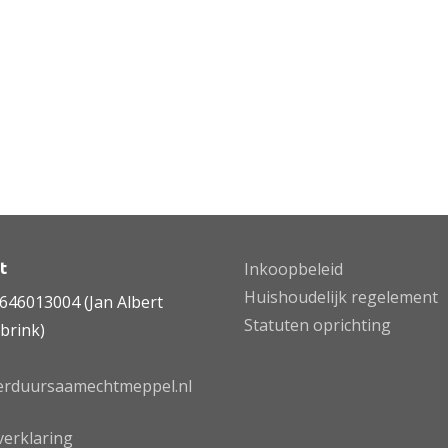
t
Inkoopbeleid
Huishoudelijk regelement
646013004 (Jan Albert
Statuten oprichting
brink)
erduursaamechtmeppel.nl
verklaring