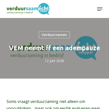
Skip
Menu
to
Close
main
Menu
content
Verduurzamen
VEM neemt ff een adempauze
12 juni 2026
Soms vraagt verduurzaming niet alleen om
vooruitkijken… maar ook om eerlijk evalueren waar